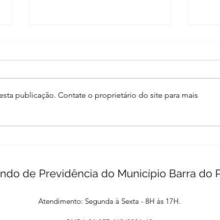
sta publicação. Contate o proprietário do site para mais
Fundo de Previdência
Fund
Municipal de Barra do Piraí
Muni
Representa Município em
Part
Evento Nacional de
Regi
Previdência
Prev
ndo de Previdência do Município Barra do P
de J
Atendimento: Segunda à Sexta - 8H às 17H.