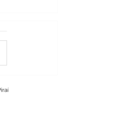
o de Previdência
cipal de Barra do Piraí
icipa do I Seminário de
me Próprio de
idência Social do Rio
iraí
aneiro