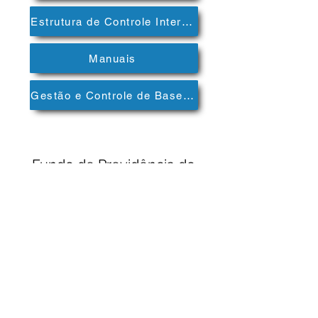
Estrutura de Controle Interno
Manuais
Gestão e Controle de Bases Cadastrais
Fundo de Previdência do
Município Barra do Piraí
Atendimento: Segunda à Sexta - 8H às 17H.
CNPJ:
01.857.468
/0001-60.
fpmbp.rj@gmail.com
© 2023 LLB Serviços. Todos os Direitos Reservados.