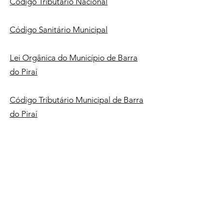
Código Tributário Nacional
Código Sanitário Municipal
Lei Orgânica do Município de Barra
do Piraí
Código Tributário Municipal de Barra
do Piraí
Fundo de Previdência do
Município Barra do Piraí
Atendimento: Segunda à Sexta - 8H às 17H.
CNPJ:
01.857.468
/0001-60.